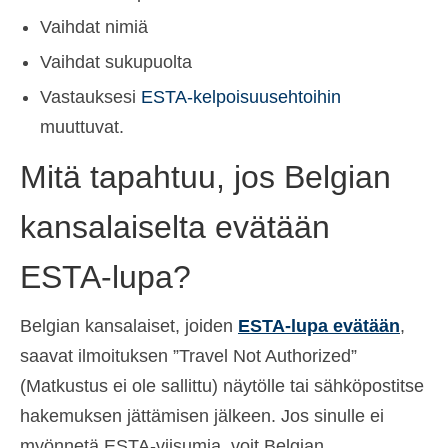
Vaihdat nimiä
Vaihdat sukupuolta
Vastauksesi
ESTA-kelpoisuusehtoihin
muuttuvat.
Mitä tapahtuu, jos Belgian
kansalaiselta evätään
ESTA-lupa?
Belgian kansalaiset, joiden
ESTA-lupa evätään
,
saavat ilmoituksen ”Travel Not Authorized”
(Matkustus ei ole sallittu) näytölle tai sähköpostitse
hakemuksen jättämisen jälkeen. Jos sinulle ei
myönnetä ESTA-viisumia, voit Belgian