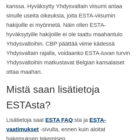
kanssa. Hyväksytty Yhdysvaltain viisumi antaa
sinulle useita oikeuksia, joita ESTA-viisumin
hakijoille ei myönnetä. Näin ollen ESTA-
hyväksytyille hakijoille ei ole taattu maahantulo
Yhdysvaltoihin. CBP päättää viime kädessä
Yhdysvaltain rajalla, voidaanko ESTA-luvan turvin
Yhdysvaltoihin matkustavat Belgian kansalaiset
ottaa maahan.
Mistä saan lisätietoja
ESTAsta?
Lisätietoja saat
ESTA FAQ
:sta ja
ESTA-
vaatimukset
-sivulta, ennen kuin aloitat
hakemuksen tekemisen.