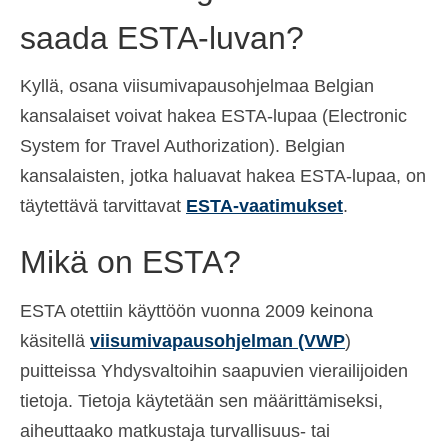
Español
(
Espanja
)
saada ESTA-luvan?
Svenska
(
Ruotsi
)
Kyllä, osana viisumivapausohjelmaa Belgian
kansalaiset voivat hakea ESTA-lupaa (Electronic
System for Travel Authorization). Belgian
kansalaisten, jotka haluavat hakea ESTA-lupaa, on
täytettävä tarvittavat
ESTA-vaatimukset
.
Mikä on ESTA?
ESTA otettiin käyttöön vuonna 2009 keinona
käsitellä
viisumivapausohjelman (VWP
)
puitteissa Yhdysvaltoihin saapuvien vierailijoiden
tietoja. Tietoja käytetään sen määrittämiseksi,
aiheuttaako matkustaja turvallisuus- tai