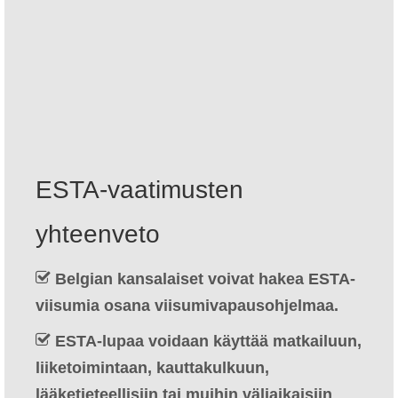
Ota yhteys
Hakemus
Suomi
Hrvatski
(
Kroatia
)
Čeština
(
Tsekki
)
ESTA-vaatimusten
Dansk
(
Tanska
)
yhteenveto
Nederlands
(
Hollanti
)
English
(
Englanti
)
Belgian kansalaiset voivat hakea ESTA-
viisumia osana viisumivapausohjelmaa.
Eesti
ESTA-lupaa voidaan käyttää matkailuun,
Français
(
Ranska
)
liiketoimintaan, kauttakulkuun,
Deutsch
(
Saksa
)
lääketieteellisiin tai muihin väliaikaisiin