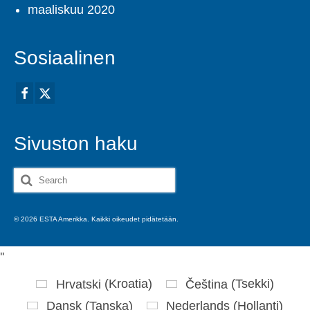
maaliskuu 2020
Sosiaalinen
Sivuston haku
Search
for:
© 2026 ESTA Amerikka. Kaikki oikeudet pidätetään.
'
'
Hrvatski
(
Kroatia
)
Čeština
(
Tsekki
)
Dansk
(
Tanska
)
Nederlands
(
Hollanti
)