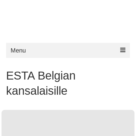
Menu
ESTA
ESTA Belgian
Vaatimukset
kansalaisille
FAQ
VWP
Apu
Uutiset