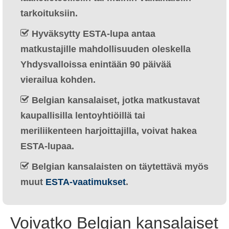
Ελληνικά
(
Kreikka
)
tarkoituksiin.
עברית
(
Heprea
)
Hyväksytty ESTA-lupa antaa
matkustajille mahdollisuuden oleskella
Magyar
(
Unkari
)
Yhdysvalloissa enintään 90 päivää
Italiano
(
Italia
)
vierailua kohden.
日本語
(
Japani
)
Belgian kansalaiset, jotka matkustavat
kaupallisilla lentoyhtiöillä tai
한국어
(
Korea
)
meriliikenteen harjoittajilla, voivat hakea
Norsk bokmål
(
Kirjanorja
)
ESTA-lupaa.
Polski
(
Puola
)
Belgian kansalaisten on täytettävä myös
Português
(
Portugali
)
muut
ESTA-vaatimukset
.
Slovenčina
(
Slaavi
)
Voivatko Belgian kansalaiset
Slovenščina
(
Sloveeni
)