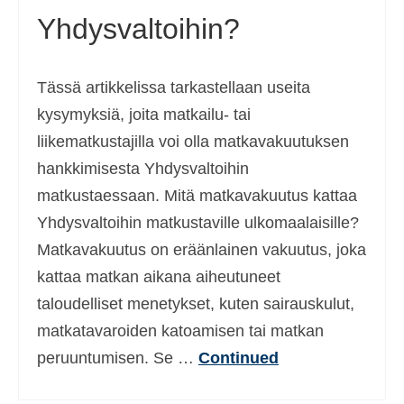
Yhdysvaltoihin?
Ελληνικά
(
Kreikka
)
עברית
(
Heprea
)
Tässä artikkelissa tarkastellaan useita
Magyar
(
Unkari
)
kysymyksiä, joita matkailu- tai
Italiano
(
Italia
)
liikematkustajilla voi olla matkavakuutuksen
hankkimisesta Yhdysvaltoihin
日本語
(
Japani
)
matkustaessaan. Mitä matkavakuutus kattaa
한국어
(
Korea
)
Yhdysvaltoihin matkustaville ulkomaalaisille?
Norsk bokmål
(
Kirjanorja
)
Matkavakuutus on eräänlainen vakuutus, joka
kattaa matkan aikana aiheutuneet
Polski
(
Puola
)
taloudelliset menetykset, kuten sairauskulut,
Português
(
Portugali
)
matkatavaroiden katoamisen tai matkan
Slovenčina
(
Slaavi
)
peruuntumisen. Se …
Continued
Slovenščina
(
Sloveeni
)