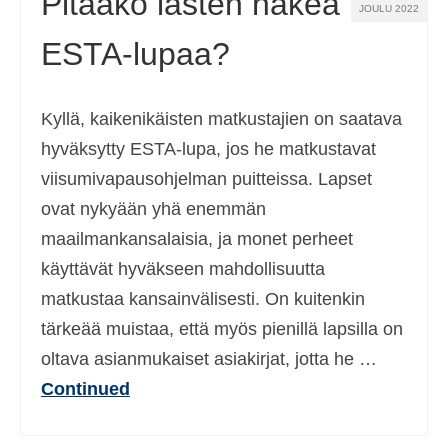
Pitääkö lasten hakea
JOULU 2022
ESTA-lupaa?
Kyllä, kaikenikäisten matkustajien on saatava
hyväksytty ESTA-lupa, jos he matkustavat
viisumivapausohjelman puitteissa. Lapset
ovat nykyään yhä enemmän
maailmankansalaisia, ja monet perheet
käyttävät hyväkseen mahdollisuutta
matkustaa kansainvälisesti. On kuitenkin
tärkeää muistaa, että myös pienillä lapsilla on
oltava asianmukaiset asiakirjat, jotta he …
Continued