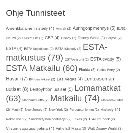
Ohje Tunnisteet
Auringonpimennys
(5)
Amerikkalainen risteily
(4)
Amtrak
(2)
B1/B2-
CBP
(4)
Disney World
(3)
viisumi
(2)
Bucket List
(2)
Disney
(2)
Eclipse
(2)
ESTA-
ESTA
(4)
ESTA-kelpoisuus
(2)
ESTA-käsittely
(2)
matkustus
(79)
ESTA evätty
(5)
ESTA-viisumi
(2)
ESTA Matkailu
(60)
Florida
(3)
Global Entry
(2)
Havaiji
(7)
Lentoaseman
Las Vegas
(4)
I94-päivitykset
(2)
Lomamatkat
uutiset
(8)
Lentoyhtiön uutiset
(5)
Matkailu
(74)
(63)
Maahanmuutto
(2)
Matkavakuutus
Risteily
(4)
(2)
Maui
(2)
New Jersey
(2)
New York
(2)
Peruutetut lennot
(2)
Rokotukset
(2)
Suurlähetystön odotusajat
(2)
Texas
(2)
TSA PreCheck
(2)
Viisumivapausohjelma
(4)
Virhe ESTA:ssa
(3)
Walt Disney World
(3)