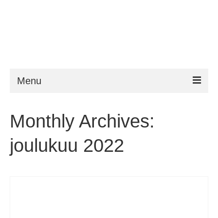
Menu
ESTA
Monthly Archives:
Vaatimukset
joulukuu 2022
FAQ
VWP
Apu
Uutiset