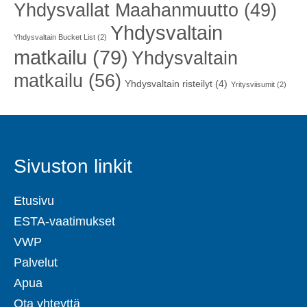
Yhdysvallat Maahanmuutto
(49)
Yhdysvaltain
Yhdysvaltain Bucket List
(2)
matkailu
(79)
Yhdysvaltain
matkailu
(56)
Yhdysvaltain risteilyt
(4)
Yritysviisumit
(2)
Sivuston linkit
Etusivu
ESTA-vaatimukset
VWP
Palvelut
Apua
Ota yhteyttä