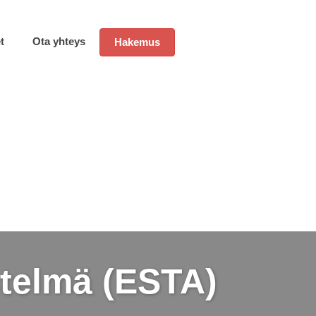
t
Ota yhteys
Hakemus
telmä (ESTA)