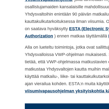
osallistujamaiden kansalaisille mahdollisu
Yhdysvaltoihin enintään 90 päivän matkailu-, 
kauttakulkutarkoituksessa ilman viisumia. O
on saatava hyväksytty
ESTA (Electronic S
Authorization
) ennen matkaa täyttämällä
Alla on lueteltu toimintoja, jotka ovat sallitt
Yhdysvalloissa VWP-ohjelman mukaisesti.
tietää, että VWP-ohjelmassa matkustavien o
matkustaa Yhdysvaltojen kautta muihin ma
käyttää matkailu-, liike- tai kauttakulkutark
ajan vierailua kohden. ESTA:n muita käyttö
viisumivapausohjelman yksityiskohtia käs