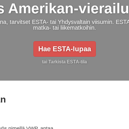
Amerikan-vierailu
na, tarvitset ESTA- tai Yhdysvaltain viisumin. EST
matka- tai liikematkoihin.
Hae ESTA-lupaa
tai Tarkista ESTA-tila
an
yös nimellä VWP, antaa