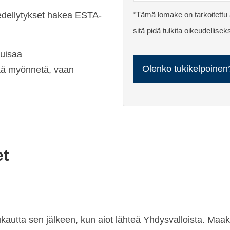
a edellytykset hakea ESTA-
*Tämä lomake on tarkoitettu a
sitä pidä tulkita oikeudelli
tuisaa
kä myönnetä, vaan
et
utta sen jälkeen, kun aiot lähteä Yhdysvalloista. Maakoht