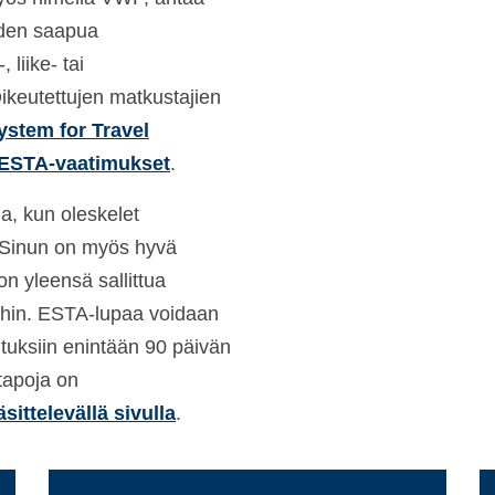
uden saapua
liike- tai
ikeutettujen matkustajien
ystem for Travel
ESTA-vaatimukset
.
uja, kun oleskelet
 Sinun on myös hyvä
n yleensä sallittua
ihin. ESTA-lupaa voidaan
oituksiin enintään 90 päivän
tapoja on
ittelevällä sivulla
.