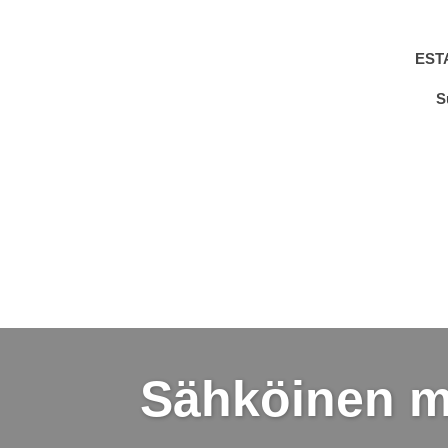
EST
S
Sähköinen m