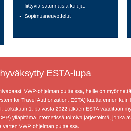
liittyviä satunnaisia kuluja.
Sopimusneuvottelut
a hyväksytty ESTA-lupa
umivapaasti VWP-ohjelman puitteissa, heille on myönnett
ystem for Travel Authorization, ESTA) kautta ennen kuin
en. Lokakuun 1. päivästä 2022 alkaen ESTA vaaditaan m
n (CBP) ylläpitämä internetissä toimiva järjestelmä, jonka
taa varten VWP-ohjelman puitteissa.