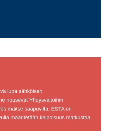
ävä lupa sähköisen
 he nousevat Yhdysvaltoihin
yös maitse saapuvilta. ESTA on
 avulla määritetään kelpoisuus matkustaa