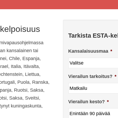
kelpoisuus
Tarkista ESTA-ke
sumivapausohjelmassa
an kansalainen tai
Kansalaisuusmaa
*
nei, Chile, Espanja,
rael, Italia, Itävalta,
echtenstein, Liettua,
Vierailun tarkoitus?
*
rtugali, Puola, Ranska,
spanja, Ruotsi, Saksa,
tsi, Saksa, Sveitsi,
Vierailun kesto?
*
stynyt kuningaskunta,