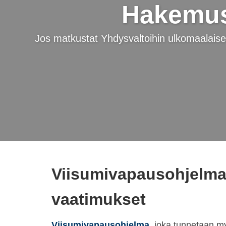
Hakemus 
Jos matkustat Yhdysvaltoihin ulkomaalaise
Viisumivapausohjelm
vaatimukset
Viisumivapausohjelma
, joka tunnetaan m