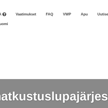
A
Vaatimukset
FAQ
VWP
Apu
Uutise
uomi
atkustuslupajärjes