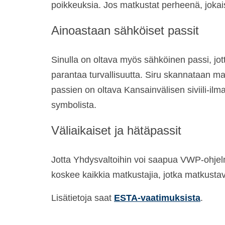
poikkeuksia. Jos matkustat perheenä, jokais
Ainoastaan sähköiset passit
Sinulla on oltava myös sähköinen passi, jot
parantaa turvallisuutta. Siru skannataan ma
passien on oltava Kansainvälisen siviili-i
symbolista.
Väliaikaiset ja hätäpassit
Jotta Yhdysvaltoihin voi saapua VWP-ohjelma
koskee kaikkia matkustajia, jotka matkustav
Lisätietoja saat
ESTA-vaatimuksista
.