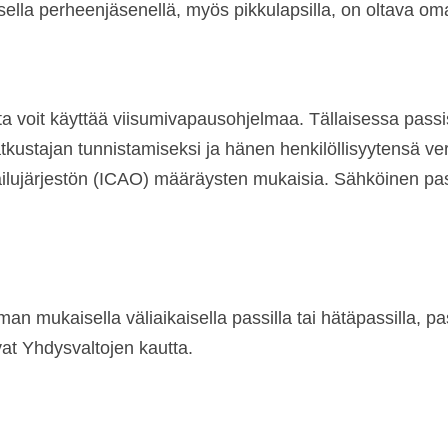
ella perheenjäsenellä, myös pikkulapsilla, on oltava om
ta voit käyttää viisumivapausohjelmaa. Tällaisessa passis
tkustajan tunnistamiseksi ja hänen henkilöllisyytensä ve
lmailujärjestön (ICAO) määräysten mukaisia. Sähköinen pa
n mukaisella väliaikaisella passilla tai hätäpassilla, 
at Yhdysvaltojen kautta.