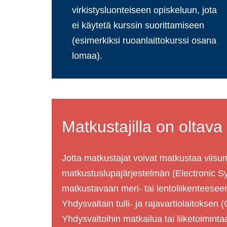
virkistysluonteiseen opiskeluun, jota
ei käytetä kurssin suorittamiseen
(esimerkiksi ruoanlaittokurssi osana
lomaa).
Matkustajilla on oltav
Jotta matkustajat voivat matkustaa viis
matkustuslupajärjestelmän (Electronic S
matkustavaan meri- tai lentoliikenteese
Yhdysvaltain tulli- ja rajavartiolaitokse
Yhdysvaltoihin matkailua tai liiketoimin