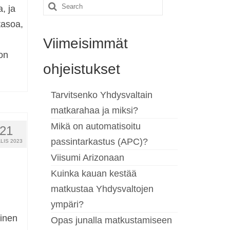
Search
, ja
for:
tasoa,
Viimeisimmät
on
ohjeistukset
Tarvitsenko Yhdysvaltain
matkarahaa ja miksi?
Mikä on automatisoitu
21
passintarkastus (APC)?
LIS 2023
Viisumi Arizonaan
Kuinka kauan kestää
matkustaa Yhdysvaltojen
ympäri?
inen
Opas junalla matkustamiseen