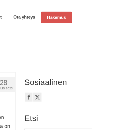
t
Ota yhteys
Hakemus
Sosiaalinen
28
LIS 2023
Etsi
en
sa on