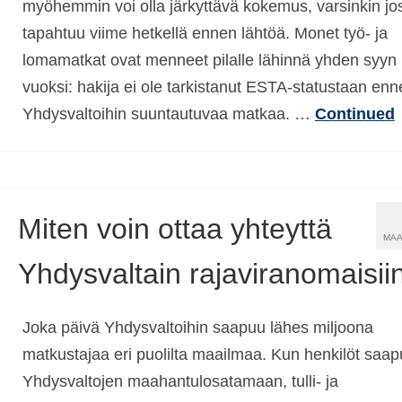
myöhemmin voi olla järkyttävä kokemus, varsinkin jo
tapahtuu viime hetkellä ennen lähtöä. Monet työ- ja
lomamatkat ovat menneet pilalle lähinnä yhden syyn
vuoksi: hakija ei ole tarkistanut ESTA-statustaan enn
Yhdysvaltoihin suuntautuvaa matkaa. …
Continued
Miten voin ottaa yhteyttä
MAA
Yhdysvaltain rajaviranomaisii
Joka päivä Yhdysvaltoihin saapuu lähes miljoona
matkustajaa eri puolilta maailmaa. Kun henkilöt saap
Yhdysvaltojen maahantulosatamaan, tulli- ja