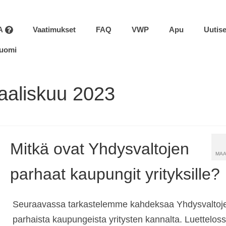
A
Vaatimukset
FAQ
VWP
Apu
Uutise
uomi
aaliskuu 2023
Mitkä ovat Yhdysvaltojen
MAA
parhaat kaupungit yrityksille?
Seuraavassa tarkastelemme kahdeksaa Yhdysvaltoj
parhaista kaupungeista yritysten kannalta. Luettelos