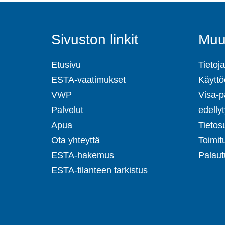
Sivuston linkit
Muut
Etusivu
Tietoja
ESTA-vaatimukset
Käyttö
VWP
Visa-p
Palvelut
edelly
Apua
Tietos
Ota yhteyttä
Toimit
ESTA-hakemus
Palaut
ESTA-tilanteen tarkistus