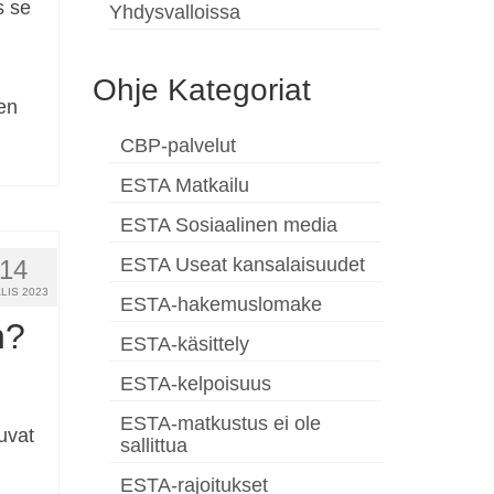
s se
Yhdysvalloissa
Ohje Kategoriat
en
CBP-palvelut
ESTA Matkailu
ESTA Sosiaalinen media
ESTA Useat kansalaisuudet
14
LIS 2023
ESTA-hakemuslomake
n?
ESTA-käsittely
ESTA-kelpoisuus
ESTA-matkustus ei ole
uvat
sallittua
ESTA-rajoitukset