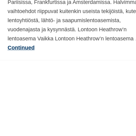
Pariisissa, Frankfurtissa ja Amsterdamissa. Halvimm
vaihtoehdot riippuvat kuitenkin useista tekijöistä, kut
lentoyhtiöstä, lähtö- ja saapumislentoasemista,
vuodenajasta ja kysynnästä. Lontoon Heathrow’n
lentoasema Vaikka Lontoon Heathrow’n lentoasema
Continued