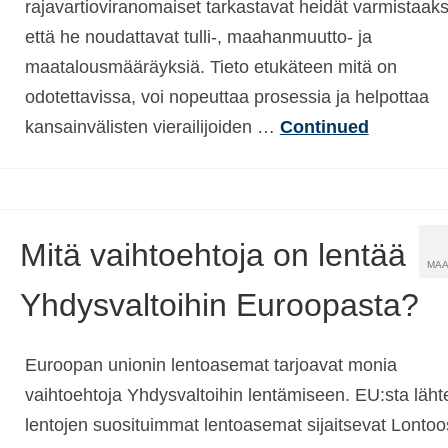
rajavartioviranomaiset tarkastavat heidät varmistaak
että he noudattavat tulli-, maahanmuutto- ja
maatalousmääräyksiä. Tieto etukäteen mitä on
odotettavissa, voi nopeuttaa prosessia ja helpottaa
kansainvälisten vierailijoiden …
Continued
Mitä vaihtoehtoja on lentää
MAA
Yhdysvaltoihin Euroopasta?
Euroopan unionin lentoasemat tarjoavat monia
vaihtoehtoja Yhdysvaltoihin lentämiseen. EU:sta läht
lentojen suosituimmat lentoasemat sijaitsevat Lontoo