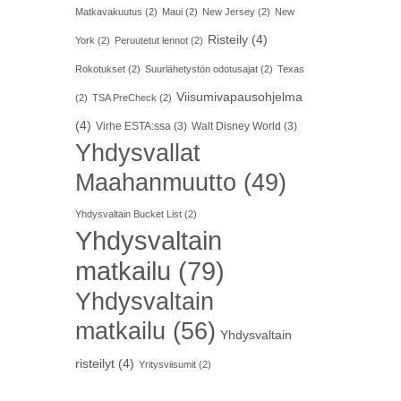
Matkavakuutus
(2)
Maui
(2)
New Jersey
(2)
New
Risteily
(4)
York
(2)
Peruutetut lennot
(2)
Rokotukset
(2)
Suurlähetystön odotusajat
(2)
Texas
Viisumivapausohjelma
(2)
TSA PreCheck
(2)
(4)
Virhe ESTA:ssa
(3)
Walt Disney World
(3)
Yhdysvallat
Maahanmuutto
(49)
Yhdysvaltain Bucket List
(2)
Yhdysvaltain
matkailu
(79)
Yhdysvaltain
matkailu
(56)
Yhdysvaltain
risteilyt
(4)
Yritysviisumit
(2)