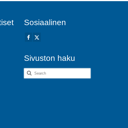
iset
Sosiaalinen
Sivuston haku
Search
for: