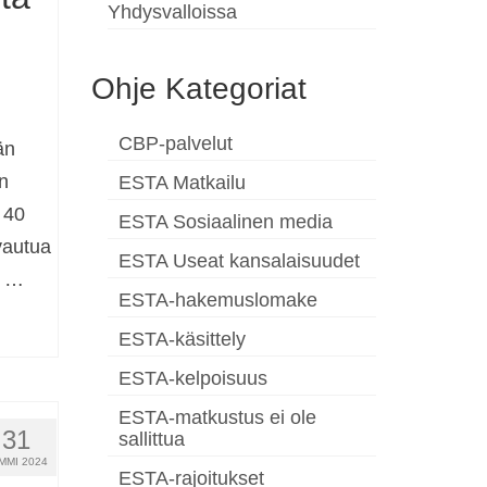
Yhdysvalloissa
Ohje Kategoriat
CBP-palvelut
än
n
ESTA Matkailu
 40
ESTA Sosiaalinen media
vautua
ESTA Useat kansalaisuudet
a …
ESTA-hakemuslomake
ESTA-käsittely
ESTA-kelpoisuus
ESTA-matkustus ei ole
31
sallittua
MMI 2024
ESTA-rajoitukset