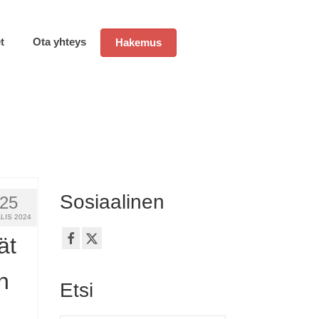
t
Ota yhteys
Hakemus
Sosiaalinen
25
LIS 2024
ät
n
Etsi