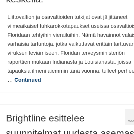
Liittovaltion ja osavaltioiden tutkijat ovat jäljittäneet
viimeaikaiset tuhkarokkotapaukset useissa osavaltio
Floridaan tehtyihin vierailuihin. Nämä havainnot vala
varhaisia tartuntoja, jotka vaikuttavat erittäin tarttuva
viruksen leviämiseen. Floridan terveysministeriön
raporttien mukaan Indianasta ja Louisianasta, joissa
tapauksia ilmeni aiemmin tänä vuonna, tulleet perhee
…
Continued
Brightline esittelee
MAA
suunnitelmat uudesta asemas