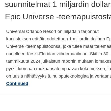
suunnitelmat 1 miljardin dollar
Epic Universe -teemapuistost
Universal Orlando Resort on hiljattain tarjonnut
kurkistuksen erittäin odotettuun 1 miljardin dollarin E
Universe -teemapuistoonsa, joka tulee määrittelemä
uudelleen Keski-Floridan viihdemaailman. Skiftin 30.
tammikuuta 2024 julkaistun raportin mukaan lomake
pyrkii luomaan mukaansatempaavan kokemuksen, j
on uusia nähtävyyksiä, huipputeknologiaa ja vertaa
Continued