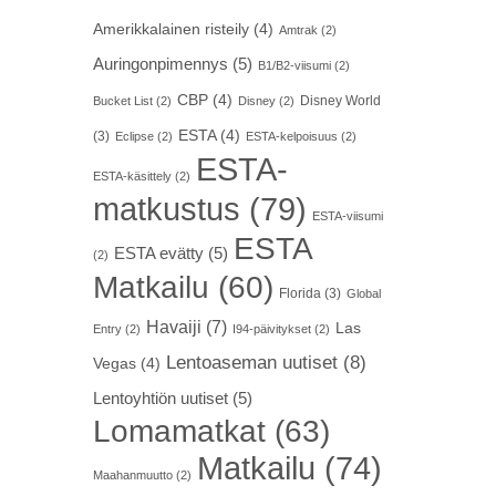
Amerikkalainen risteily
(4)
Amtrak
(2)
Auringonpimennys
(5)
B1/B2-viisumi
(2)
CBP
(4)
Disney World
Bucket List
(2)
Disney
(2)
ESTA
(4)
(3)
Eclipse
(2)
ESTA-kelpoisuus
(2)
ESTA-
ESTA-käsittely
(2)
matkustus
(79)
ESTA-viisumi
ESTA
ESTA evätty
(5)
(2)
Matkailu
(60)
Florida
(3)
Global
Havaiji
(7)
Las
Entry
(2)
I94-päivitykset
(2)
Lentoaseman uutiset
(8)
Vegas
(4)
Lentoyhtiön uutiset
(5)
Lomamatkat
(63)
Matkailu
(74)
Maahanmuutto
(2)