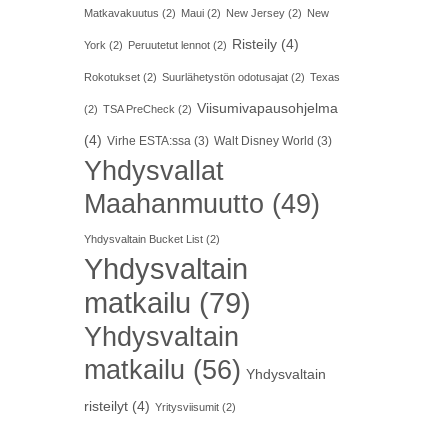
Matkavakuutus
(2)
Maui
(2)
New Jersey
(2)
New
Risteily
(4)
York
(2)
Peruutetut lennot
(2)
Rokotukset
(2)
Suurlähetystön odotusajat
(2)
Texas
Viisumivapausohjelma
(2)
TSA PreCheck
(2)
(4)
Virhe ESTA:ssa
(3)
Walt Disney World
(3)
Yhdysvallat
Maahanmuutto
(49)
Yhdysvaltain Bucket List
(2)
Yhdysvaltain
matkailu
(79)
Yhdysvaltain
matkailu
(56)
Yhdysvaltain
risteilyt
(4)
Yritysviisumit
(2)