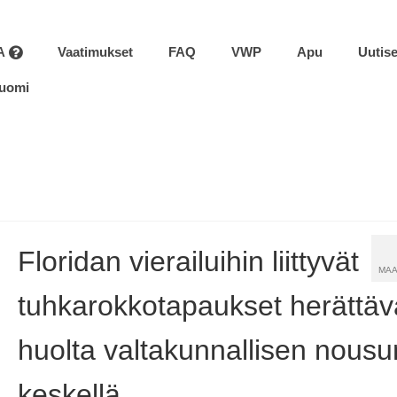
A
Vaatimukset
FAQ
VWP
Apu
Uutise
uomi
Floridan vierailuihin liittyvät
MAA
tuhkarokkotapaukset herättäv
huolta valtakunnallisen nousu
keskellä.