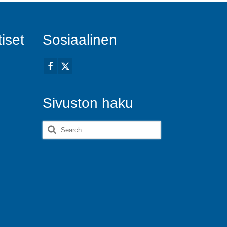
iset
Sosiaalinen
Sivuston haku
Search
for: