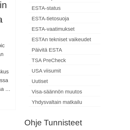
in
ESTA-status
a
ESTA-tietosuoja
ESTA-vaatimukset
ESTAn tekniset vaikeudet
pic
Päivitä ESTA
än
TSA PreCheck
USA viisumit
skus
ossa
Uutiset
nsa …
Visa-säännön muutos
Yhdysvaltain matkailu
Ohje Tunnisteet