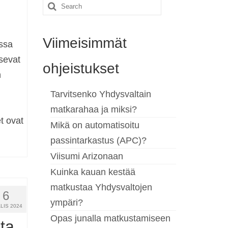
Search
for:
Viimeisimmät
issa
isevat
ohjeistukset
n
Tarvitsenko Yhdysvaltain
matkarahaa ja miksi?
t ovat
Mikä on automatisoitu
passintarkastus (APC)?
Viisumi Arizonaan
Kuinka kauan kestää
matkustaa Yhdysvaltojen
6
ympäri?
LIS 2024
Opas junalla matkustamiseen
ta