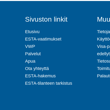
Sivuston linkit
Muut
Etusivu
Tietoja
ESTA-vaatimukset
Käyttö
VWP
Visa-p
Palvelut
edelly
Apua
Tietos
Ota yhteyttä
Toimit
ESTA-hakemus
Palaut
ESTA-tilanteen tarkistus