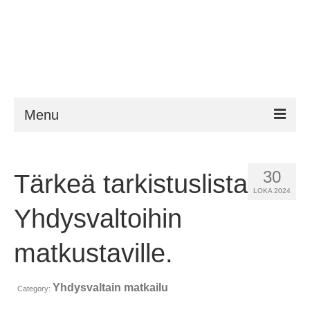
Menu
ESTA
30
Tärkeä tarkistuslista
Vaatimukset
LOKA 2024
FAQ
Yhdysvaltoihin
VWP
matkustaville.
Apu
Yhdysvaltain matkailu
Category:
Uutiset