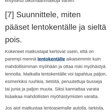
erityisesti ulkomaanmatkoja varten.
[7] Suunnittele, miten
pääset lentokentälle ja sieltä
pois.
Kokeneet matkustajat kertovat usein, että on
parempi mennä
lentokentälle
aikaisemmin kuin
mahdollisimman myöhään ja ottaa riski myöhästyä
lennolta. Matkalla lentokentälle voi tapahtua paljon,
esimerkiksi ruuhkia, tietöitä, peruutettuja busseja
tai junia ja paljon muuta. Siksi kannattaa varata
lisäaikaa mahdollisten myöhästymisten varalta.
Jos aiot matkustaa lentoasemalle autolla, tarkista,