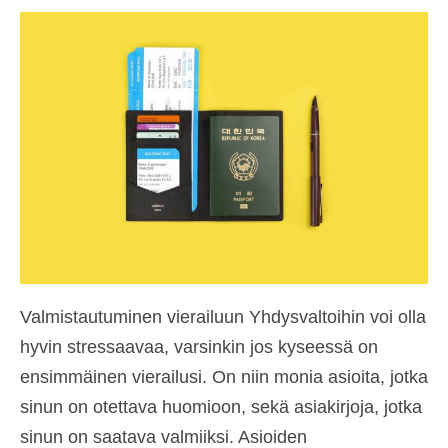
Ota yhteys
Hakemus
Suomi
Hrvatski
(
Kroatia
)
Čeština
(
Tsekki
)
Dansk
(
Tanska
)
Nederlands
(
Hollanti
)
English
(
Englanti
)
Valmistautuminen vierailuun Yhdysvaltoihin voi olla
hyvin stressaavaa, varsinkin jos kyseessä on
Eesti
ensimmäinen vierailusi. On niin monia asioita, jotka
Français
(
Ranska
)
sinun on otettava huomioon, sekä asiakirjoja, jotka
Deutsch
(
Saksa
)
sinun on saatava valmiiksi. Asioiden