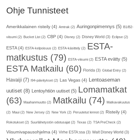
Ohje Tunnisteet
Auringonpimennys
(5)
Amerikkalainen risteily
(4)
Amtrak
(2)
B1/B2-
CBP
(4)
Disney World
(3)
viisumi
(2)
Bucket List
(2)
Disney
(2)
Eclipse
(2)
ESTA-
ESTA
(4)
ESTA-kelpoisuus
(2)
ESTA-käsittely
(2)
matkustus
(79)
ESTA evätty
(5)
ESTA-viisumi
(2)
ESTA Matkailu
(60)
Florida
(3)
Global Entry
(2)
Havaiji
(7)
Lentoaseman
Las Vegas
(4)
I94-päivitykset
(2)
Lomamatkat
uutiset
(8)
Lentoyhtiön uutiset
(5)
Matkailu
(74)
(63)
Maahanmuutto
(2)
Matkavakuutus
Risteily
(4)
(2)
Maui
(2)
New Jersey
(2)
New York
(2)
Peruutetut lennot
(2)
Rokotukset
(2)
Suurlähetystön odotusajat
(2)
Texas
(2)
TSA PreCheck
(2)
Viisumivapausohjelma
(4)
Virhe ESTA:ssa
(3)
Walt Disney World
(3)