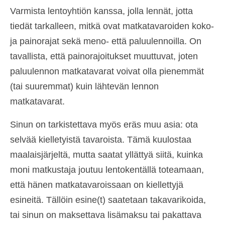
Varmista lentoyhtiön kanssa, jolla lennät, jotta
tiedät tarkalleen, mitkä ovat matkatavaroiden koko-
ja painorajat sekä meno- että paluulennoilla. On
tavallista, että painorajoitukset muuttuvat, joten
paluulennon matkatavarat voivat olla pienemmät
(tai suuremmat) kuin lähtevän lennon
matkatavarat.
Sinun on tarkistettava myös eräs muu asia: ota
selvää kielletyistä tavaroista. Tämä kuulostaa
maalaisjärjeltä, mutta saatat yllättyä siitä, kuinka
moni matkustaja joutuu lentokentällä toteamaan,
että hänen matkatavaroissaan on kiellettyjä
esineitä. Tällöin esine(t) saatetaan takavarikoida,
tai sinun on maksettava lisämaksu tai pakattava