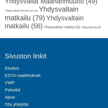
Yhdysvallat Maahanmuutto
(49)
Yhdysvaltain
Yhdysvaltain Bucket List
(2)
matkailu
(79)
Yhdysvaltain
matkailu
(56)
Yhdysvaltain risteilyt
(4)
Yritysviisumit
(2)
Sivuston linkit
Etusivu
ESTA-vaatimukset
VWP
Palvelut
Apua
Ota yhteyttä