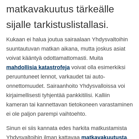
matkavakuutus tärkeälle
sijalle tarkistuslistallasi.
Kukaan ei halua joutua sairaalaan Yhdysvaltoihin
suuntautuvan matkan aikana, mutta joskus asiat
voivat kääntyä odottamattomasti. Muita
mahdollisia katastrofeja
voivat olla esimerkiksi
peruuntuneet lennot, varkaudet tai auto-
onnettomuudet. Sairaanhoito Yhdysvalloissa voi
kirjaimellisesti tyhjentää pankkitilisi. Kalliin
kameran tai kannettavan tietokoneen varastaminen
ei ole paljon parempi vaihtoehto.
Sinun ei siis kannata edes harkita matkustamista
Yhdysvaltoihin ilman kattavaa
matkavakuutusta
.