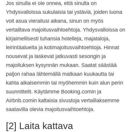
Jos sinulla ei ole onnea, että sinulla on
Español
(
Espanja
)
Yhdysvalloissa sukulaisia tai ystäviä, joiden luona
Svenska
(
Ruotsi
)
voit asua vierailusi aikana, sinun on myös
vertailtava majoitusvaihtoehtoja. Yhdysvalloissa on
kirjaimellisesti tuhansia hotelleja, majataloja,
leirintäalueita ja kotimajoitusvaihtoehtoja. Hinnat
nousevat ja laskevat jatkuvasti sesongin ja
majoituksen kysynnän mukaan. Saatat säästää
paljon rahaa lähtemällä matkaan kuukautta tai
kahta aikaisemmin tai myöhemmin kuin alun perin
suunnittelit. Käytämme Booking.comin ja
Airbnb.comin kaltaisia sivustoja vertaillaksemme
saatavilla olevia majoitusvaihtoehtoja.
[2] Laita kattava