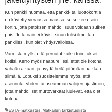
jakeluyritysten jne. kanssa.
Kun pankki huomaa, että pankki- tai luottokorttia
on käytetty vieraassa maassa, se sulkee usein
kortin, jotta petoksen mahdollisuus voidaan sulkea
pois. Jotta näin ei kävisi, sinun tulisi ilmoittaa
pankillesi, kun olet Yhdysvalloissa.
Varmista myös, että peruutat kaikki toimitukset
kotiisi. Kerro myös naapureillesi, ettet ole kotona
vähään aikaan, ja pyydä heitä pitämään paikkaa
silmällä. Lopuksi suosittelemme myös, että
asennutat yhden tai useamman valojen ajastimen,
jotta mahdolliset murtovarkaat luulevat, että olet
kotona.
ESTA-matkustus
,
Matkailun tarkistuslista