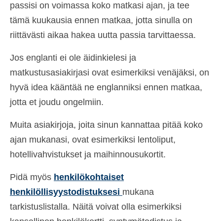
passisi on voimassa koko matkasi ajan, ja tee
tämä kuukausia ennen matkaa, jotta sinulla on
riittävästi aikaa hakea uutta passia tarvittaessa.
Jos englanti ei ole äidinkielesi ja
matkustusasiakirjasi ovat esimerkiksi venäjäksi, on
hyvä idea kääntää ne englanniksi ennen matkaa,
jotta et joudu ongelmiin.
Muita asiakirjoja, joita sinun kannattaa pitää koko
ajan mukanasi, ovat esimerkiksi lentoliput,
hotellivahvistukset ja maihinnousukortit.
Pidä myös
henkilökohtaiset
henkilöllisyystodistuksesi
mukana
tarkistuslistalla. Näitä voivat olla esimerkiksi