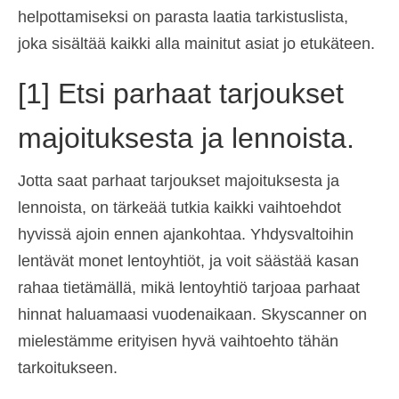
helpottamiseksi on parasta laatia tarkistuslista,
Ελληνικά
(
Kreikka
)
joka sisältää kaikki alla mainitut asiat jo etukäteen.
עברית
(
Heprea
)
[1] Etsi parhaat tarjoukset
Magyar
(
Unkari
)
majoituksesta ja lennoista.
Italiano
(
Italia
)
日本語
(
Japani
)
Jotta saat parhaat tarjoukset majoituksesta ja
한국어
(
Korea
)
lennoista, on tärkeää tutkia kaikki vaihtoehdot
hyvissä ajoin ennen ajankohtaa. Yhdysvaltoihin
Norsk bokmål
(
Kirjanorja
)
lentävät monet lentoyhtiöt, ja voit säästää kasan
Polski
(
Puola
)
rahaa tietämällä, mikä lentoyhtiö tarjoaa parhaat
Português
(
Portugali
)
hinnat haluamaasi vuodenaikaan. Skyscanner on
mielestämme erityisen hyvä vaihtoehto tähän
Slovenčina
(
Slaavi
)
tarkoitukseen.
Slovenščina
(
Sloveeni
)