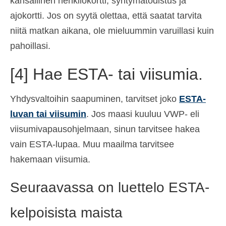
kansallinen henkilökortti, syntymätodistus ja
ajokortti. Jos on syytä olettaa, että saatat tarvita
niitä matkan aikana, ole mieluummin varuillasi kuin
pahoillasi.
[4] Hae ESTA- tai viisumia.
Yhdysvaltoihin saapuminen
, tarvitset joko
ESTA-
luvan tai viisumin
. Jos maasi kuuluu VWP- eli
viisumivapausohjelmaan, sinun tarvitsee hakea
vain ESTA-lupaa. Muu maailma tarvitsee
hakemaan viisumia.
Seuraavassa on luettelo ESTA-
kelpoisista maista