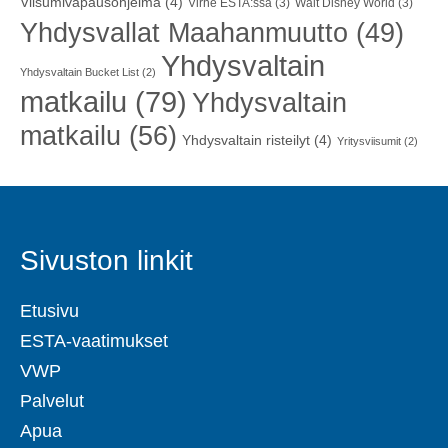
Viisumivapausohjelma
(4)
Virhe ESTA:ssa
(3)
Walt Disney World
(3)
Yhdysvallat Maahanmuutto
(49)
Yhdysvaltain
Yhdysvaltain Bucket List
(2)
matkailu
(79)
Yhdysvaltain
matkailu
(56)
Yhdysvaltain risteilyt
(4)
Yritysviisumit
(2)
Sivuston linkit
Etusivu
ESTA-vaatimukset
VWP
Palvelut
Apua