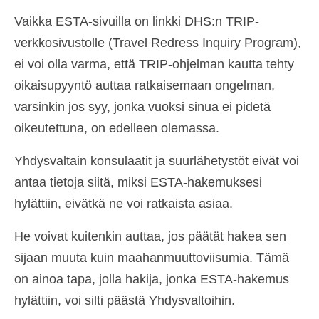
Vaikka ESTA-sivuilla on linkki DHS:n TRIP-
verkkosivustolle (Travel Redress Inquiry Program),
ei voi olla varma, että TRIP-ohjelman kautta tehty
oikaisupyyntö auttaa ratkaisemaan ongelman,
varsinkin jos syy, jonka vuoksi sinua ei pidetä
oikeutettuna, on edelleen olemassa.
Yhdysvaltain konsulaatit ja suurlähetystöt eivät voi
antaa tietoja siitä, miksi ESTA-hakemuksesi
hylättiin, eivätkä ne voi ratkaista asiaa.
He voivat kuitenkin auttaa, jos päätät hakea sen
sijaan muuta kuin maahanmuuttoviisumia. Tämä
on ainoa tapa, jolla hakija, jonka ESTA-hakemus
hylättiin, voi silti päästä Yhdysvaltoihin.