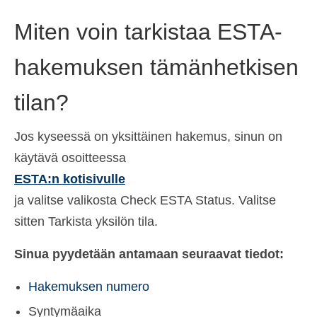
Español
(
Espanja
)
Miten voin tarkistaa ESTA-
Svenska
(
Ruotsi
)
hakemuksen tämänhetkisen
tilan?
Jos kyseessä on yksittäinen hakemus, sinun on
käytävä osoitteessa
ESTA:n kotisivulle
ja valitse valikosta Check ESTA Status. Valitse
sitten Tarkista yksilön tila.
Sinua pyydetään antamaan seuraavat tiedot:
Hakemuksen numero
Syntymäaika