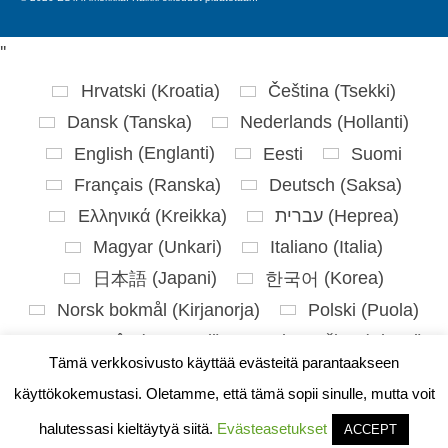
'
'
Hrvatski
(
Kroatia
)
Čeština
(
Tsekki
)
Dansk
(
Tanska
)
Nederlands
(
Hollanti
)
English
(
Englanti
)
Eesti
Suomi
Français
(
Ranska
)
Deutsch
(
Saksa
)
Ελληνικά
(
Kreikka
)
עברית
(
Heprea
)
Magyar
(
Unkari
)
Italiano
(
Italia
)
日本語
(
Japani
)
한국어
(
Korea
)
Norsk bokmål
(
Kirjanorja
)
Polski
(
Puola
)
Português
(
Portugali
)
Slovenčina
(
Slaavi
)
Tämä verkkosivusto käyttää evästeitä parantaakseen
Slovenščina
(
Sloveeni
)
Español
(
Espanja
)
käyttökokemustasi. Oletamme, että tämä sopii sinulle, mutta voit
Svenska
(
Ruotsi
)
halutessasi kieltäytyä siitä.
Evästeasetukset
ACCEPT