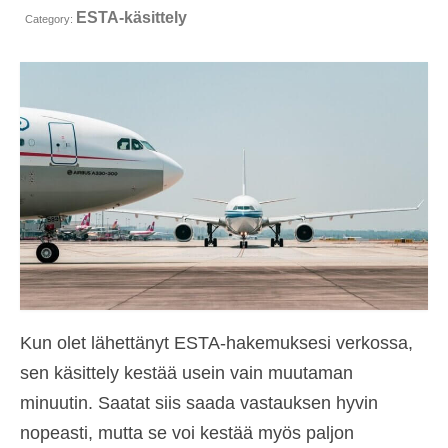
ESTA-käsittely
Ota yhteys
Category:
Hakemus
Suomi
Hrvatski
(
Kroatia
)
Čeština
(
Tsekki
)
Dansk
(
Tanska
)
Nederlands
(
Hollanti
)
English
(
Englanti
)
Kun olet lähettänyt ESTA-hakemuksesi verkossa,
Eesti
sen käsittely kestää usein vain muutaman
Français
(
Ranska
)
minuutin. Saatat siis saada vastauksen hyvin
Deutsch
(
Saksa
)
nopeasti, mutta se voi kestää myös paljon