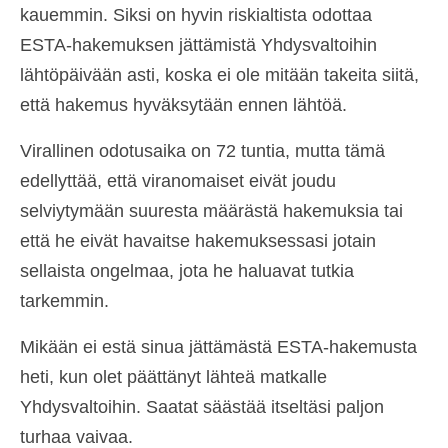
kauemmin. Siksi on hyvin riskialtista odottaa
Ελληνικά
(
Kreikka
)
ESTA-hakemuksen jättämistä Yhdysvaltoihin
עברית
(
Heprea
)
lähtöpäivään asti, koska ei ole mitään takeita siitä,
että hakemus hyväksytään ennen lähtöä.
Magyar
(
Unkari
)
Italiano
(
Italia
)
Virallinen odotusaika on 72 tuntia, mutta tämä
edellyttää, että viranomaiset eivät joudu
日本語
(
Japani
)
selviytymään suuresta määrästä hakemuksia tai
한국어
(
Korea
)
että he eivät havaitse hakemuksessasi jotain
Norsk bokmål
(
Kirjanorja
)
sellaista ongelmaa, jota he haluavat tutkia
tarkemmin.
Polski
(
Puola
)
Mikään ei estä sinua jättämästä ESTA-hakemusta
Português
(
Portugali
)
heti, kun olet päättänyt lähteä matkalle
Slovenčina
(
Slaavi
)
Yhdysvaltoihin. Saatat säästää itseltäsi paljon
Slovenščina
(
Sloveeni
)
turhaa vaivaa.