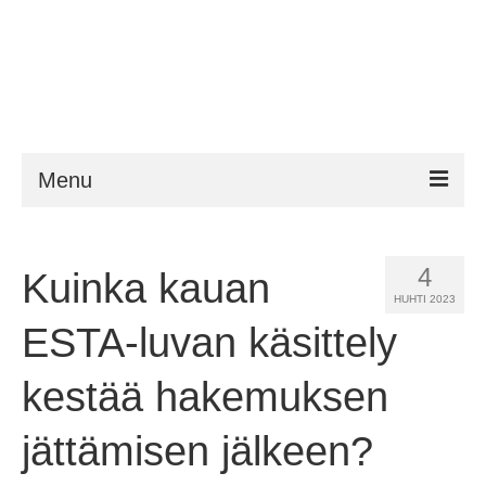
Menu
ESTA
4
Kuinka kauan
Vaatimukset
HUHTI 2023
FAQ
ESTA-luvan käsittely
VWP
kestää hakemuksen
Apu
jättämisen jälkeen?
Uutiset