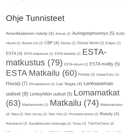
Ohje Tunnisteet
Auringonpimennys
(5)
Amerikkalainen risteily
(4)
Amtrak
(2)
B1/B2-
CBP
(4)
Disney World
(3)
viisumi
(2)
Bucket List
(2)
Disney
(2)
Eclipse
(2)
ESTA-
ESTA
(4)
ESTA-kelpoisuus
(2)
ESTA-käsittely
(2)
matkustus
(79)
ESTA evätty
(5)
ESTA-viisumi
(2)
ESTA Matkailu
(60)
Florida
(3)
Global Entry
(2)
Havaiji
(7)
Lentoaseman
Las Vegas
(4)
I94-päivitykset
(2)
Lomamatkat
uutiset
(8)
Lentoyhtiön uutiset
(5)
Matkailu
(74)
(63)
Maahanmuutto
(2)
Matkavakuutus
Risteily
(4)
(2)
Maui
(2)
New Jersey
(2)
New York
(2)
Peruutetut lennot
(2)
Rokotukset
(2)
Suurlähetystön odotusajat
(2)
Texas
(2)
TSA PreCheck
(2)